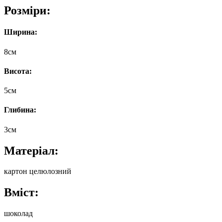
Розміри:
Ширина:
8
см
Висота:
5
см
Глибина:
3
см
Матеріал:
картон целюлозний
Вміст:
шоколад